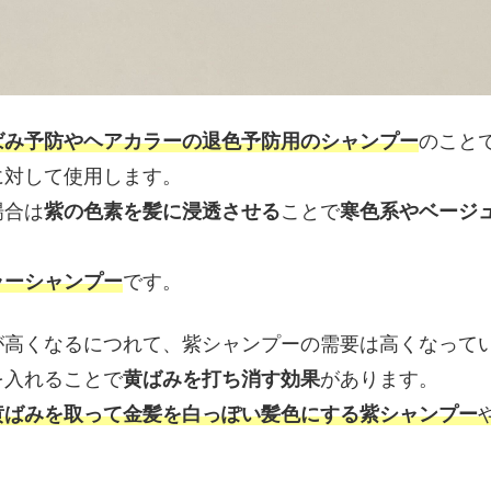
ばみ予防やヘアカラーの退色予防用のシャンプー
のこと
に対して使用します。
場合は
紫の色素を髪に浸透させる
ことで
寒色系やベージ
ラーシャンプー
です。
が高くなるにつれて、紫シャンプーの需要は高くなって
を入れることで
黄ばみを打ち消す効果
があります。
黄ばみを取って金髪を白っぽい髪色にする紫シャンプー