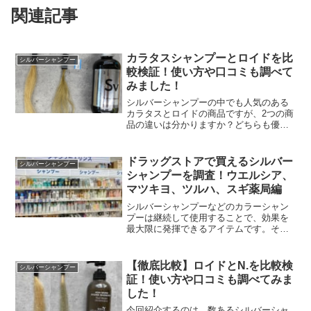
関連記事
カラタスシャンプーとロイドを比
シルバーシャンプー
較検証！使い方や口コミも調べて
みました！
シルバーシャンプーの中でも人気のある
カラタスとロイドの商品ですが、2つの商
品の違いは分かりますか？どちらも優秀
なシルバーシャンプーですが、効果や成
分は違ってきます。ここでは、カラタス
とロイドのシルバーシャンプーの比較検
ドラッグストアで買えるシルバー
シルバーシャンプー
証や口コミと一緒に、効...
シャンプーを調査！ウエルシア、
マツキヨ、ツルハ、スギ薬局編
シルバーシャンプーなどのカラーシャン
プーは継続して使用することで、効果を
最大限に発揮できるアイテムです。その
ため、手軽に継続してシルバーシャンプ
ーが購入できるお店が必要ですよね。こ
こでは、馴染みの多いドラッグストアで
【徹底比較】ロイドとN.を比較検
シルバーシャンプー
シルバーシャンプーが購入...
証！使い方や口コミも調べてみま
した！
今回紹介するのは、数あるシルバーシャ