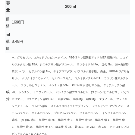
容
200ml
量
価
1698円
格
ml
単
8.49円
価
水、グリセリン、コカミドプロピルベタイン、PEG-3 ヤシ脂肪酸アミド MEA 硫酸 Na、ココイ
ルグルタミン酸 TEA、ジステアリン酸グリコー ル、 ラウラミド MIPA、 塩化 Na、 加水分解野
菜タンパク、 ヒアルロン酸 Na、 テオブロマグランジフロルム種子脂、 白金、 PPG-9 ジグリセ
リ ル、 ポリクオタニウム -10、 セルロースガム、 コカミドメチル MEA、 ラウリン酸マルチト
ール、 ラウリルピロリドン、 ペンテト酸 5Na、 PEG-50 水 添ヒマシ油、 グリチルリチン酸
成
2K、 レシチン、 トコフェロール、 パルミチン酸アスコルビル、(スチレン/ビニルピロリドン)コ
分
ポリマー、 ジステアリン 酸PEG-3、 水酸化Na、 塩化Mg、 硝酸Mg、 エタノール、 フェノキ
シエタノール、 ソルビン酸K、 メチルクロロイソチアゾリノン、 メチルイソチ アゾリノン、 メ
チルパラベン、 エチルパラベン、 プロピルバラベン、 ブチルパラベン、 イソブチルパラベン、
香料、 (+/-)HC 赤3、 塩基性 赤 76、 塩基性 青 3、 塩基性 青 99、 塩基性 紫 1、 塩基性 紫
2、 塩基性 紫 14、 塩基性 黄 57、 塩基性 茶 16、 紫 401、 赤 213、 赤 227、 ヒドロキシプロ
ピルアミノニトロフェノール