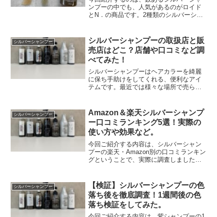
ンプーの中でも、人気があるのがロイド
とN．の商品です。2種類のシルバーシャ
ンプーは同じくらい人気のある商品で
す。この2種類の効果や特徴に違いはある
のでしょうか？ここでは、ロイドとN．の
シルバーシャンプーの取扱店と販
シルバーシャンプー
シルバーシャンプーを...
売店はどこ？店舗や口コミなど調
べてみた！
シルバーシャンプーはヘアカラーを綺麗
に保ち手助けをしてくれる、便利なアイ
テムです。最近では様々な場所で売られ
ているシルバーシャンプーですが、どこ
で購入するのがおすすめなのでしょう
か？ここでは、シルバーシャンプーが購
Amazon＆楽天シルバーシャンプ
シルバーシャンプー
入できるおすすめの場所や口...
ー口コミランキング5選！実際の
使い方や効果など。
今回ご紹介する内容は、シルバーシャン
プーの楽天・Amazon別の口コミランキン
グということで、実際に調査しました。
その他にもシルバーシャンプーの使用方
法や効果も記載していますので気になる
方はぜひ記事本編の方チェックしてみて
【検証】シルバーシャンプーの色
シルバーシャンプー
ください！下記に関...
落ち後を徹底調査！1週間後の色
落ち検証をしてみた。
今回ご紹介する内容は、紫シャンプーの1