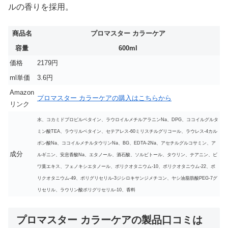
ルの香りを採用。
商品名
プロマスター カラーケア
容量
600ml
価格
2179円
ml単価
3.6円
Amazon
プロマスター カラーケアの購入はこちらから
リンク
水、コカミドプロピルベタイン、ラウロイルメチルアラニンNa、DPG、ココイルグルタ
ミン酸TEA、ラウリルベタイン、セテアレス-60ミリスチルグリコール、ラウレス-4カル
ボン酸Na、ココイルメチルタウリンNa、BG、EDTA-2Na、アセチルグルコサミン、ア
成分
ルギニン、安息香酸Na、エタノール、酒石酸、ソルビトール、タウリン、テアニン、ビ
ワ葉エキス、フェノキシエタノール、ポリクオタニウム-10、ポリクオタニウム-22、ポ
リクオタニウム-49、ポリグリセリル-3ジシロキサンジメチコン、ヤシ油脂肪酸PEG-7グ
リセリル、ラウリン酸ポリグリセリル-10、香料
プロマスター カラーケアの製品口コミは