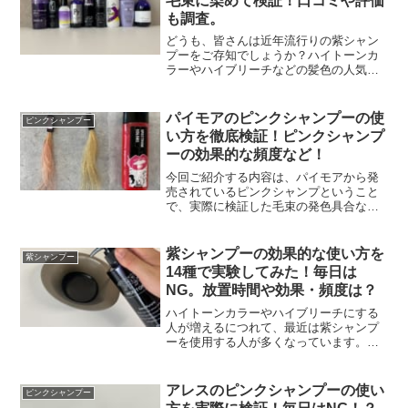
毛束に染めて検証！口コミや評価
も調査。
どうも、皆さんは近年流行りの紫シャン
プーをご存知でしょうか？ハイトーンカ
ラーやハイブリーチなどの髪色の人気が
高まるにつれて増えてきたのが、紫シャ
ンプー（通称ムラシャン）の需要です。
アレスのムラシャンはムラシャンの中で
パイモアのピンクシャンプーの使
ピンクシャンプー
も人気の高い商品の1つで...
い方を徹底検証！ピンクシャンプ
ーの効果的な頻度など！
今回ご紹介する内容は、パイモアから発
売されているピンクシャンプということ
で、実際に検証した毛束の発色具合など
を記事にしています。ピンクシャンプー
をこれからご使用する方や、ピンクシャ
ンプーって何？って方におすすめの記事
紫シャンプーの効果的な使い方を
紫シャンプー
となっています。本記事を...
14種で実験してみた！毎日は
NG。放置時間や効果・頻度は？
ハイトーンカラーやハイブリーチにする
人が増えるにつれて、最近は紫シャンプ
ーを使用する人が多くなっています。黄
ばみをおさえたり、退色を防ぐ効果のあ
る紫シャンプーは、年々様々な種類の商
品が登場していきています。種類が豊富
アレスのピンクシャンプーの使い
ピンクシャンプー
なのは嬉しいのですが、ど...