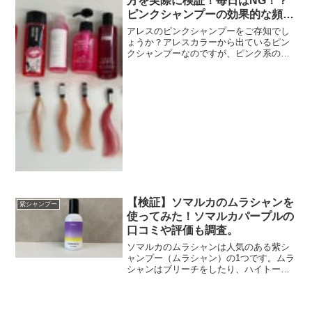
方を実際に検証！毎日はNG！？
ピンクシャンプーの効果的な頻度
も。
アレスのピンクシャンプーをご存知でし
ょうか？アレスカラーから出ているピン
クシャンプーなのですが、ピンク系のヘ
アカラーの色落ちを防ぐことが出来ま
す。ホームケアでサロンのヘアカラーを
保てるのはとてもありがたいですよね
ー。今回はそんなアレスのピン...
【検証】ソマルカのムラシャンを
紫シャンプー
使ってみた！ソマルカパープルの
口コミや評価も調査。
ソマルカのムラシャンは人気のある紫シ
ャンプー（ムラシャン）の1つです。ムラ
シャンはブリーチをしたり、ハイトーン
の髪色にする人が増えるにつれて、需要
が高まっているアイテムです。特に髪の
黄ばみをおさえたい人が購入することが