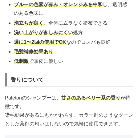
ブルーの色素が赤み・オレンジみを中和
し、透明感
のある色味に
泡立ちが良く
、全体にムラなく塗布できる
洗い上がりがきしみにくい
処方
週に1〜2回の使用でOK
なのでコスパも良好
毛髪補修効果あり
低刺激
で頭皮に優しい
香りについて
Paletonのシャンプーは、
甘さのあるベリー系の香り
が特
徴です。
染毛効果があるにもかかわらず、カラー剤のようなツーン
とした薬剤の匂いはしないので気軽に使用できます。