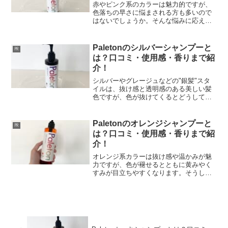
赤やピンク系のカラーは魅力的ですが、
色落ちの早さに悩まされる方も多いので
はないでしょうか。そんな悩みに応える
のが、Paleton（パレトン）のレッドシャ
ンプーです。本記事では、Paletonレッド
シャンプーの特徴や香り、実際の使用
Paletonのシルバーシャンプーと
㏚
感、口コミ...
は？口コミ・使用感・香りまで紹
介！
シルバーやグレージュなどの"銀髪"スタ
イルは、抜け感と透明感のある美しい髪
色ですが、色が抜けてくるとどうしても
黄みやくすみが目立ちやすくなります。
そうした悩みを軽減し、クリアでクール
なシルバートーンをキープしたい方にお
Paletonのオレンジシャンプーと
㏚
すすめなのが、Pale...
は？口コミ・使用感・香りまで紹
介！
オレンジ系カラーは抜け感や温かみが魅
力ですが、色が褪せるとともに黄みやく
すみが目立ちやすくなります。そうした
悩みを軽減し、 鮮やかでクリアなオレン
ジトーンをキープしたい方におすすめな
のが、Paleton（パレトン）のオレンジシ
ャンプーです。...