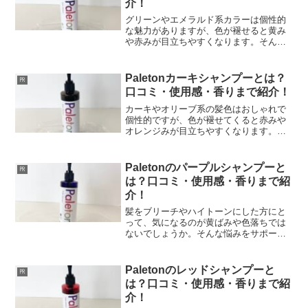
介！
グリーンやエメラルド系カラーは個性的
な魅力がありますが、色が褪せると黄み
や赤みが目立ちやすくなります。そんな
悩みをケアし、鮮やかで深みあるグリー
ントーンを維持したい方におすすめなの
が、Paleton（パレトン）のグリーンシャ
Paletonカーキシャンプーとは？
㏚
ンプーです。この...
口コミ・使用感・香りまで紹介！
カーキやオリーブ系の髪色はおしゃれで
個性的ですが、色が褪せてくると赤みや
オレンジみが目立ちやすくなります。そ
んな悩みを解決し、落ち着きと透明感の
あるカーキトーンをキープしたい方にお
すすめなのが、Paleton（パレトン）のカ
Paletonのパープルシャンプーと
㏚
ーキシャンプーで...
は？口コミ・使用感・香りまで紹
介！
髪をブリーチやハイトーンにした方にと
って、気になるのが黄ばみや色落ちでは
ないでしょうか。そんな悩みをサポート
してくれるアイテムとして注目されてい
るのが、Paleton（パレトン）のパープル
シャンプーです。本記事では、Paletonパ
Paletonのレッドシャンプーと
㏚
ープルシ...
は？口コミ・使用感・香りまで紹
介！