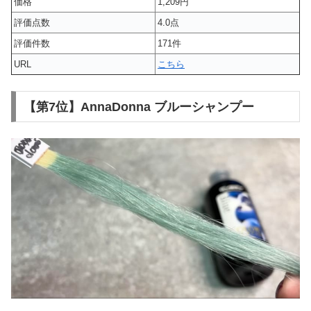
価格
1,209円
評価点数
4.0点
評価件数
171件
URL
こちら
【第7位】AnnaDonna ブルーシャンプー