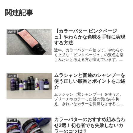
関連記事
【カラーバター ピンクベージ
未分類
ュ】やわらかな色味を手軽に実現
する方法
近年、カラーバターを使って、やわらか
く上品な「ピンクベージュ」の髪色を楽
しみたいと考える方が増えています。ブ
リーチなしでも挑戦できたり、白髪にも
使えるのかなど、気になるポイントが多
いですよね。本記事では、カラーバター
ムラシャンと普通のシャンプーを
未分類
ピンクベージュに関する...
使う正しい順番とポイントをご紹
介
ムラシャン（紫シャンプー）を使うと、
ブリーチやカラーした髪の黄ばみを抑
え、きれいなカラーを長持ちさせること
ができます。しかし、普通のシャンプー
とどう使い分ければよいのか、順番に迷
っている方も多いのではないでしょう
カラーバターのおすすめ組み合わ
未分類
か。本記事では、ムラシャンと...
せ2選！初心者でも失敗しないカ
ラーのコツは？