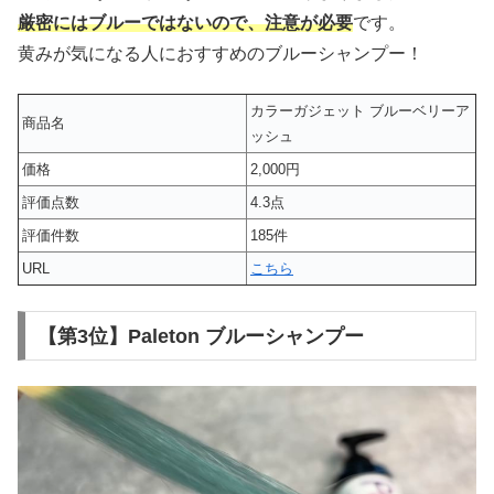
厳密にはブルーではないので、注意が必要
です。
黄みが気になる人におすすめのブルーシャンプー！
カラーガジェット ブルーベリーア
商品名
ッシュ
価格
2,000円
評価点数
4.3点
評価件数
185件
URL
こちら
【第3位】Paleton ブルーシャンプー