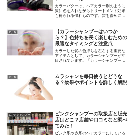
カラーバターは、ヘアカラー剤のように
髪に色を入れながらトリートメント効果
も得られる優れものです。髪を傷めにく
いため、頻繁に色を変えたい方やビビッ
ドなカラーを楽しみたい方に人気があり
ます。この記事では、カラーバター おす
【カラーシャンプーはいつか
未分類
すめ 組み合わせを中心...
ら？】色持ちを長く楽しむための
最適なタイミングと注意点
カラーした髪の色持ちを左右する重要な
アイテムとして、カラーシャンプーが注
目されています。「カラーシャンプーを
いつから使用する？」という疑問を持つ
方も多く、使い始めるタイミング次第で
仕上がりや色落ちの速度が変わるといっ
ムラシャンを毎日使うとどうな
未分類
ても過言ではありません。...
る？効果やポイントを詳しく解説
ピンクシャンプーの取扱店と販売
ピンクシャンプー
店はどこ？店舗や口コミなど調べ
てみた！
ピンク系や赤系のヘアカラーにしている