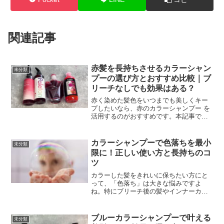
関連記事
赤髪を長持ちさせるカラーシャン
未分類
プーの選び方とおすすめ比較｜ブ
リーチなしでも効果はある？
赤く染めた髪色をいつまでも美しくキー
プしたいなら、赤のカラーシャンプー を
活用するのがおすすめです。本記事で
は、ブリーチなしの髪でも効果があるの
か、さらに赤み消しや赤紫へのアプロー
チなど、赤のカラーシャンプー にまつわ
カラーシャンプーで色落ちを最小
未分類
るさまざまな疑問を解消...
限に！正しい使い方と長持ちのコ
ツ
カラーした髪をきれいに保ちたい方にと
って、「色落ち」は大きな悩みですよ
ね。特にブリーチ後の髪やインナーカラ
ー・ハイライトなど、鮮やかなカラーリ
ングほど色落ちを実感しやすいもので
す。そこで注目されているのが、カラー
ブルーカラーシャンプーで叶える
未分類
専用に開発された「カラーシャ...