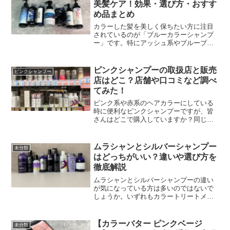
美髪ケア！効果・選び方・おすす
め品まとめ
カラーした髪を美しく保ちたい方に注目
されているのが「ブルーカラーシャンプ
ー」です。特にアッシュ系やブルーブラ
ックなどの寒色カラーを楽しむ方にとっ
ては、色落ちや褪色を最小限に抑える心
強い味方となります。こちらの記事で
ピンクシャンプーの取扱店と販売
ピンクシャンプー
は、ブルーカラーシャンプー...
店はどこ？店舗や口コミなど調べ
てみた！
ピンク系や赤系のヘアカラーにしている
時に便利なピンクシャンプーですが、皆
さんはどこで購入していますか？同じピ
ンクシャンプーでも、購入場所によって
メリットやデメリットがあります。ここ
では、ピンクシャンプーの取扱店や販売
ムラシャンとシルバーシャンプー
未分類
店と一緒に、口コミについ...
はどっちがいい？違いや選び方を
徹底解説
ムラシャンとシルバーシャンプーの違い
が気になっている方は多いのではないで
しょうか。いずれもカラートリートメン
トとして人気があり、「ムラシャンとシ
ルバーシャンプー どっちがいいの？」と
迷う方も少なくありません。そこで本記
【カラーバター ピンクベージ
未分類
事では、ムラシャンとシ...