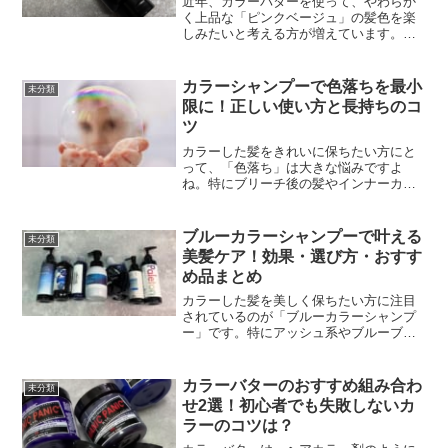
近年、カラーバターを使って、やわらか
く上品な「ピンクベージュ」の髪色を楽
しみたいと考える方が増えています。ブ
リーチなしでも挑戦できたり、白髪にも
使えるのかなど、気になるポイントが多
いですよね。本記事では、カラーバター
カラーシャンプーで色落ちを最小
未分類
ピンクベージュに関する...
限に！正しい使い方と長持ちのコ
ツ
カラーした髪をきれいに保ちたい方にと
って、「色落ち」は大きな悩みですよ
ね。特にブリーチ後の髪やインナーカラ
ー・ハイライトなど、鮮やかなカラーリ
ングほど色落ちを実感しやすいもので
す。そこで注目されているのが、カラー
ブルーカラーシャンプーで叶える
未分類
専用に開発された「カラーシャ...
美髪ケア！効果・選び方・おすす
め品まとめ
カラーした髪を美しく保ちたい方に注目
されているのが「ブルーカラーシャンプ
ー」です。特にアッシュ系やブルーブラ
ックなどの寒色カラーを楽しむ方にとっ
ては、色落ちや褪色を最小限に抑える心
強い味方となります。こちらの記事で
カラーバターのおすすめ組み合わ
未分類
は、ブルーカラーシャンプー...
せ2選！初心者でも失敗しないカ
ラーのコツは？