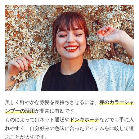
美しく鮮やかな赤髪を長持ちさせるには、
赤のカラーシャ
ンプーの活用
が非常に有効です。
ものによってはネット通販や
ドンキホーテ
などでも手に入
れやすく、自分好みの色味に合ったアイテムを比較して選
ぶことが大切です。