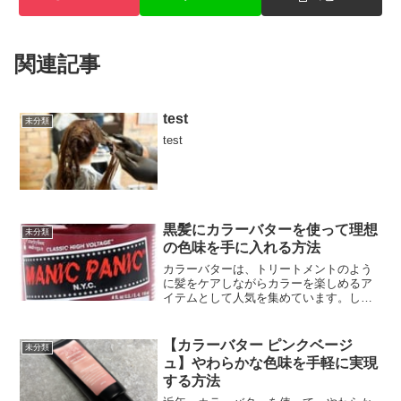
関連記事
test
未分類
test
黒髪にカラーバターを使って理想
未分類
の色味を手に入れる方法
カラーバターは、トリートメントのよう
に髪をケアしながらカラーを楽しめるア
イテムとして人気を集めています。しか
し、黒髪に使う場合は発色や色持ちに不
安を感じる方も多いのではないでしょう
か。そこで今回は、黒髪にカラーバター
【カラーバター ピンクベージ
未分類
を使う際の注意点などを詳...
ュ】やわらかな色味を手軽に実現
する方法