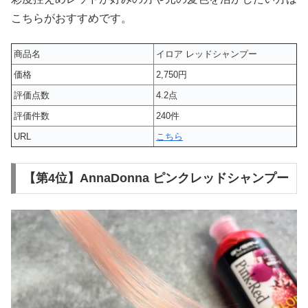
こちらがおすすめです。
商品名
イロア レッドシャンプー
価格
2,750円
評価点数
4.2点
評価件数
240件
URL
こちら
【第4位】AnnaDonna ピンクレッドシャンプー