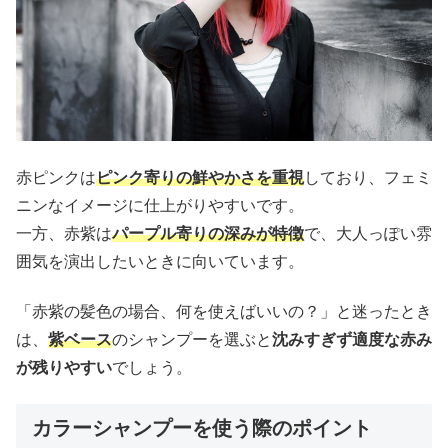
赤ピンクは
ピンク寄りの鮮やかさを重視
しており、フェミ
ニンなイメージに仕上がりやすいです。
一方、赤紫は
パープル寄りの深みが特徴
で、大人っぽい雰
囲気を演出したいときに向いています。
「赤紫の髪色の場合、何を使えばいいの？」と迷ったとき
は、
紫ベース
のシャンプーを選ぶと
沈みすぎず適度な赤み
が残りやすい
でしょう。
カラーシャンプーを使う際のポイント