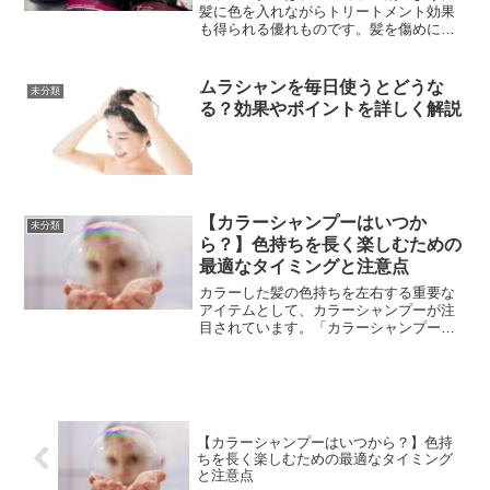
髪に色を入れながらトリートメント効果
も得られる優れものです。髪を傷めにく
いため、頻繁に色を変えたい方やビビッ
ドなカラーを楽しみたい方に人気があり
ます。この記事では、カラーバター おす
ムラシャンを毎日使うとどうな
未分類
すめ 組み合わせを中心...
る？効果やポイントを詳しく解説
【カラーシャンプーはいつか
未分類
ら？】色持ちを長く楽しむための
最適なタイミングと注意点
カラーした髪の色持ちを左右する重要な
アイテムとして、カラーシャンプーが注
目されています。「カラーシャンプーを
いつから使用する？」という疑問を持つ
方も多く、使い始めるタイミング次第で
仕上がりや色落ちの速度が変わるといっ
ても過言ではありません。...
【カラーシャンプーはいつから？】色持
ちを長く楽しむための最適なタイミング
と注意点