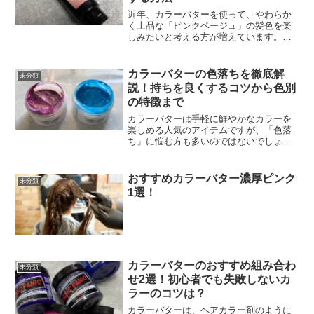
近年、カラーバターを使って、やわらか
く上品な「ピンクベージュ」の髪色を楽
しみたいと考える方が増えています。ブ
リーチなしでも挑戦できたり、白髪にも
使えるのかなど、気になるポイントが多
いですよね。本記事では、カラーバター
カラーバターの色落ちを徹底解
未分類
ピンクベージュに関する...
説！持ちを良くするコツから色別
の特徴まで
カラーバターは手軽に鮮やかなカラーを
楽しめる人気のアイテムですが、「色落
ち」に悩む方も多いのではないでしょう
か。本記事ではカラーバターの色落ちの
期間や原因、色別の特徴を中心に、色落
ちを遅らせるコツもわかりやすく解説し
おすすめカラーバター濃厚ピンク
未分類
ます。ぜひ参考にして、よ...
1選！
カラーバターのおすすめ組み合わ
未分類
せ2選！初心者でも失敗しないカ
ラーのコツは？
カラーバターは、ヘアカラー剤のように