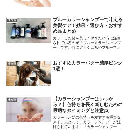
ブルーカラーシャンプーで叶える
未分類
美髪ケア！効果・選び方・おすす
め品まとめ
カラーした髪を美しく保ちたい方に注目
されているのが「ブルーカラーシャンプ
ー」です。特にアッシュ系やブルーブラ
ックなどの寒色カラーを楽しむ方にとっ
ては、色落ちや褪色を最小限に抑える心
強い味方となります。こちらの記事で
おすすめカラーバター濃厚ピンク
未分類
は、ブルーカラーシャンプー...
1選！
【カラーシャンプーはいつか
未分類
ら？】色持ちを長く楽しむための
最適なタイミングと注意点
カラーした髪の色持ちを左右する重要な
アイテムとして、カラーシャンプーが注
目されています。「カラーシャンプーを