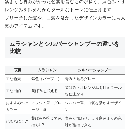
紫よりも青みがかった色素を含むものが多く、黄色み・オ
レンジみを抑えながらクールなトーンに仕上げます。
ブリーチした髪や、白髪を活かしたデザインカラーにも人
気のアイテムです。
ムラシャンとシルバーシャンプーの違いを
比較
項目
ムラシャン
シルバーシャンプー
主な色素
紫色（パープル）
青みのあるグレー
黄ばみ・オレンジみを抑えクール
主な目的
黄ばみを抑える
な仕上がり
おすすめヘア
アッシュ系、グレ
シルバー系、白髪を活かすデザイ
カラー
ージュ系
ン
黄ばみを抑えて色
青みが加わり、より寒色よりの色
色落ちにくさ
持ちUP
味が維持できる