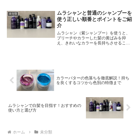
いつから使用する？」という疑問を持つ
方も多く、使い始めるタイミング次第で
仕上がりや色落ちの速度が変わるといっ
ムラシャンと普通のシャンプーを
未分類
ても過言ではありません。...
使う正しい順番とポイントをご紹
介
ムラシャン（紫シャンプー）を使うと、
ブリーチやカラーした髪の黄ばみを抑
え、きれいなカラーを長持ちさせること
ができます。しかし、普通のシャンプー
とどう使い分ければよいのか、順番に迷
っている方も多いのではないでしょう
か。本記事では、ムラシャンと...
カラーバターの色落ちを徹底解説！持ち
を良くするコツから色別の特徴まで
ムラシャンで白髪を目指す！おすすめの
使い方と選び方
ホーム
未分類