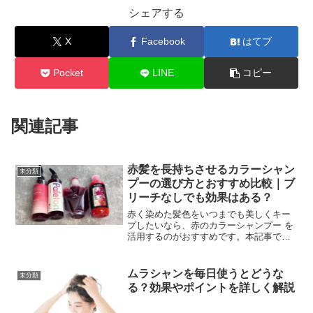
シェアする
X
Facebook
はてブ
Pocket
LINE
コピー
関連記事
赤髪を長持ちさせるカラーシャン
未分類
プーの選び方とおすすめ比較｜ブ
リーチなしでも効果はある？
赤く染めた髪色をいつまでも美しくキー
プしたいなら、赤のカラーシャンプー を
活用するのがおすすめです。本記事で
は、ブリーチなしの髪でも効果があるの
か、さらに赤み消しや赤紫へのアプロー
チなど、赤のカラーシャンプー にまつわ
ムラシャンを毎日使うとどうな
未分類
るさまざまな疑問を解消...
る？効果やポイントを詳しく解説