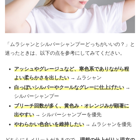
「ムラシャンとシルバーシャンプーどっちがいいの？」と
迷ったときは、以下の点を参考にしてみてください。
アッシュやグレージュなど、寒色系でありながら程
よい柔らかさを出したい
→ ムラシャン
白っぽいシルバーやクールなグレーに仕上げたい
→
シルバーシャンプー
ブリーチ回数が多く、黄色み・オレンジみが顕著に
出やすい
→ シルバーシャンプーを優先
やわらかい色合いを維持したい
→ ムラシャンを優先
どちらにもメリットがあるので、
理想の仕上がり
と
現在の