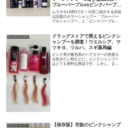
ブルーパープルvsピンクパープル
シャンプー！
ムラサキLABOです！今回ご紹介する内容
は話題のカラーシャンプー「ブルーパー
プルシャンプー」と「ピンクパープルシ
ャンプー」です！kyogokuさんから発売
されている話題のカラーシャンプーのよ
うです！実際にカラーシャンプーの2種の
ドラッグストアで買えるピンクシ
ピンクシャンプー
発色などを比...
ャンプーを調査！ウエルシア、マ
ツキヨ、ツルハ、スギ薬局編
ピンク系や暖色系のヘアカラーの色落ち
を防ぎたい時などに、ピンクシャンプー
はとても便利な商品です。しかし、まだ
まだ販売している場所は少なく、どこで
購入していいのか分からない人もいま
す。手軽にドラッグストアでピンクシャ
ンプーは購入できるのでしょ...
【保存版】市販のピンクシャンプ
ピンクシャンプー