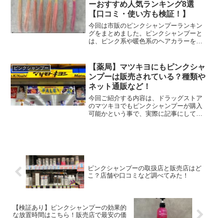
ーおすすめ人気ランキング8選
【口コミ・使い方も検証！】
今回は市販のピンクシャンプーランキン
グをまとめました。ピンクシャンプーと
は、ピンク系や暖色系のヘアカラーを保
ちやすくしてくれるシャンプーです。フ
ェミニンな印象や甘辛な印象を手軽に作
れるピンク系のヘアカラーですが、すぐ
【薬局】マツキヨにもピンクシャ
ピンクシャンプー
に色落ちしてしまうのが悩...
ンプーは販売されている？種類や
ネット通販など！
今回ご紹介する内容は、ドラッグストア
のマツキヨでもピンクシャンプーが購入
可能かという事で、実際に記事にしてみ
ました。マツキヨのネット通販でのピン
クシャンプーの有無や、種類などのアレ
コレを取り上げていますので、気になる
方は記事本編の程チェック...
ピンクシャンプーの取扱店と販売店はど
こ？店舗や口コミなど調べてみた！
【検証あり】ピンクシャンプーの効果的
な放置時間はこちら！販売店で最安の価