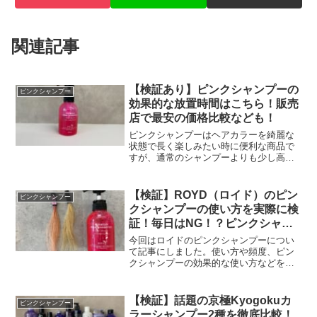
関連記事
【検証あり】ピンクシャンプーの
ピンクシャンプー
効果的な放置時間はこちら！販売
店で最安の価格比較なども！
ピンクシャンプーはヘアカラーを綺麗な
状態で長く楽しみたい時に便利な商品で
すが、通常のシャンプーよりも少し高価
なのがデメリットでもあります。せっか
くビンプシャンプーを購入するなら、一
番お得なお店で購入したいと思う人も少
【検証】ROYD（ロイド）のピン
ピンクシャンプー
なくありません。ここでは...
クシャンプーの使い方を実際に検
証！毎日はNG！？ピンクシャン
プーの効果的な頻度も。
今回はロイドのピンクシャンプーについ
て記事にしました。使い方や頻度、ピン
クシャンプーの効果的な使い方などをま
とめています！その他にも、Amazonでの
カスタマーレビューや価格、購入先のリ
ンクも貼っていますので、気になる方は
【検証】話題の京極Kyogokuカ
ピンクシャンプー
是非チェックお願い...
ラーシャンプー2種を徹底比較！