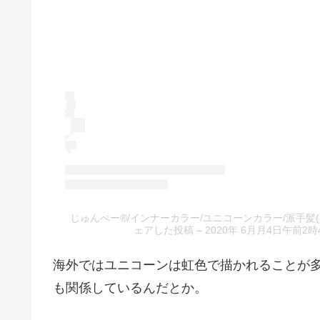
じゅんぺー®︎/インナーカラー/ユニコーンカラー/派手髪(@junp
ェアした投稿
– 2020年 6月月4日午前2時
海外ではユニコーンは虹色で描かれることが多
も関係しているんだとか。