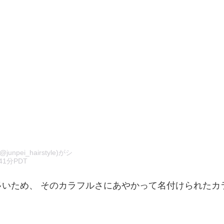
ei_hairstyle)がシ
41分PDT
いため、 そのカラフルさにあやかって名付けられたカ