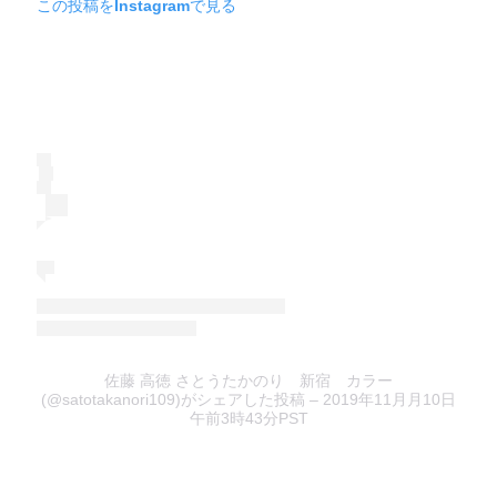
この投稿をInstagramで見る
佐藤 高徳 さとうたかのり 新宿 カラー
(@satotakanori109)がシェアした投稿
– 2019年11月月10日
午前3時43分PST