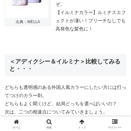
ぞ。
【イルミナカラー】ルミナスエフ
ェクトが凄い！ブリーチなしでも
出典：WELLA
高発色な髪色に！
＜アディクシー＆イルミナ＞比較してみる
と・・・
どちらも透明感のある外国人風カラーにしたい方には打っ
てつけのカラー剤。
どちらもよく聞くけど、結局どっちを選べばいいの？
次は、二つの相違点についてみていきましょう。
ホーム
検索
トップ
サイドバー
アディクシーとイルミナの共通点は？