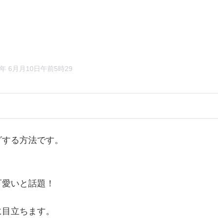
20年 6月月10日午前5時29
グする方法です。
、
可愛いと話題！
に目立ちます。