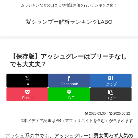
ムラシャンなどの口コミや検証評価を行いランキング化！
紫シャンプー解析ランキングLABO
【保存版】アッシュグレーはブリーチなし
でも大丈夫？
X
Facebook
はてブ
Pocket
LINE
コピー
2020.03.30
2025.05.22
#本メディア記事はPR（アフィリエイトを含む）が含まれます
アッシュ系の中でも、アッシュグレーは
男女問わず人気の