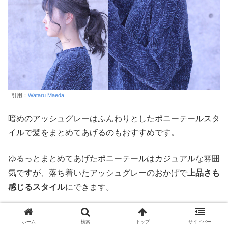
引用：
Wataru Maeda
暗めのアッシュグレーはふんわりとしたポニーテールスタ
イルで髪をまとめてあげるのもおすすめです。
ゆるっとまとめてあげたポニーテールはカジュアルな雰囲
気ですが、落ち着いたアッシュグレーのおかげで
上品さも
感じるスタイル
にできます。
ポニーテールの位置は高くなりすぎないようにすると、大
ホーム
検索
トップ
サイドバー
人っぽくまとまるのでおすすめです。