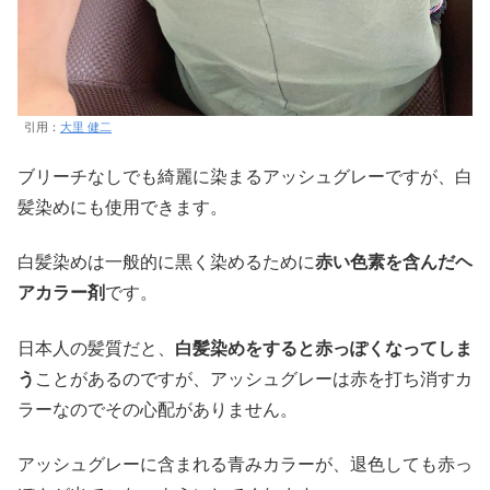
引用：
大里 健二
ブリーチなしでも綺麗に染まるアッシュグレーですが、白
髪染めにも使用できます。
白髪染めは一般的に黒く染めるために
赤い色素を含んだヘ
アカラー剤
です。
日本人の髪質だと、
白髪染めをすると赤っぽくなってしま
う
ことがあるのですが、アッシュグレーは赤を打ち消すカ
ラーなのでその心配がありません。
アッシュグレーに含まれる青みカラーが、退色しても赤っ