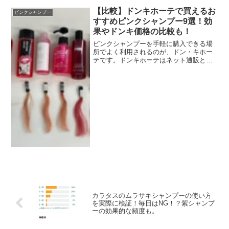
ェミニンな印象や甘辛な印象を手軽に作
れるピンク系のヘアカラーですが、すぐ
【比較】ドンキホーテで買えるお
ピンクシャンプー
に色落ちしてしまうのが悩...
すすめピンクシャンプー9選！効
果やドンキ価格の比較も！
ピンクシャンプーを手軽に購入できる場
所でよく利用されるのが、ドン・キホー
テです。ドンキホーテはネット通販とは
違い、実際に手にとってピンクシャンプ
ーを選ぶ事ができます。また、ピンクシ
ャンプーをお得に購入できる場所として
もおすすめの場所です。こ...
カラタスのムラサキシャンプーの使い方
を実際に検証！毎日はNG！？紫シャンプ
ーの効果的な頻度も。