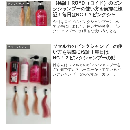
【検証】ROYD（ロイド）のピン
ピンクシャンプー
クシャンプーの使い方を実際に検
証！毎日はNG！？ピンクシャン
プーの効果的な頻度も。
今回はロイドのピンクシャンプーについ
て記事にしました。使い方や頻度、ピン
クシャンプーの効果的な使い方などをま
とめています！その他にも、Amazonでの
カスタマーレビューや価格、購入先のリ
ンクも貼っていますので、気になる方は
ソマルカのピンクシャンプーの使
カラーシャンプー
是非チェックお願い...
い方を実際に検証！毎日は
NG！？ピンクシャンプーの効果
的な頻度も。
皆さんはソマルカのピンクシャンプーを
ご存知ですか？ホーユーから出ているピ
ンクシャンプーなのですが、カラーチャ
ージとのダブル使いで更に色持ちを維持
することも可能です。髪をケアしなが
ら、色をしっかりとチャージできるのは
とても良いです。今回はそん...