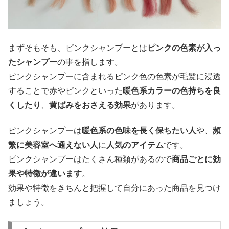
まずそもそも、ピンクシャンプーとは
ピンクの色素が入っ
たシャンプー
の事を指します。
ピンクシャンプーに含まれるピンク色の色素が毛髪に浸透
することで赤やピンクといった
暖色系カラーの色持ちを良
くしたり
、
黄ばみをおさえる効果
があります。
ピンクシャンプーは
暖色系の色味を長く保ちたい人
や、
頻
繁に美容室へ通えない人
に
人気のアイテム
です。
ピンクシャンプーはたくさん種類があるので
商品ごとに効
果や特徴が違います
。
効果や特徴をきちんと把握して自分にあった商品を見つけ
ましょう。