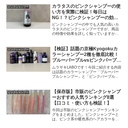
カラタスのピンクシャンプーの使
ピンクシャンプー
い方を実際に検証！毎日は
NG！？ピンクシャンプーの効果
的な頻度も。
ピンクシャンプーの中でも人気の高いカ
ラタスのピンクシャンプーですが、商品
の特徴や効果を詳しく知っていますか？
ここでは、カラタスのピンクシャンプー
の効果やおすすめな使用頻度などと合わ
せて、実際に使用した検証結果をご紹介
【検証】話題の京極Kyogokuカ
ピンクシャンプー
します。下記に関連記事を...
ラーシャンプー2種を徹底比較！
ブルーパープルvsピンクパープル
シャンプー！
ムラサキLABOです！今回ご紹介する内容
は話題のカラーシャンプー「ブルーパー
プルシャンプー」と「ピンクパープルシ
ャンプー」です！kyogokuさんから発売
されている話題のカラーシャンプーのよ
うです！実際にカラーシャンプーの2種の
【保存版】市販のピンクシャンプ
ピンクシャンプー
発色などを比...
ーおすすめ人気ランキング8選
【口コミ・使い方も検証！】
今回は市販のピンクシャンプーランキン
グをまとめました。ピンクシャンプーと
は、ピンク系や暖色系のヘアカラーを保
ちやすくしてくれるシャンプーです。フ