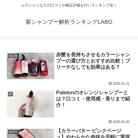
ムラシャンなどの口コミや検証評価を行いランキング化！
紫シャンプー解析ランキングLABO
赤髪を長持ちさせるカラーシャン
未分類
プーの選び方とおすすめ比較｜ブ
リーチなしでも効果はある？
2025.01.21
Paletonのオレンジシャンプーと
㏚
は？口コミ・使用感・香りまで紹
介！
2025.01.20
【カラーバター ピンクベージ
未分類
ュ】やわらかな色味を手軽に実現